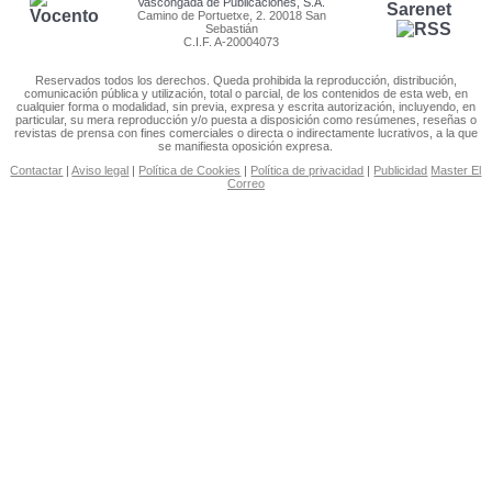
Vascongada de Publicaciones, S.A.
Camino de Portuetxe, 2. 20018 San
Sebastián
C.I.F. A-20004073
Reservados todos los derechos. Queda prohibida la reproducción, distribución,
comunicación pública y utilización, total o parcial, de los contenidos de esta web, en
cualquier forma o modalidad, sin previa, expresa y escrita autorización, incluyendo, en
particular, su mera reproducción y/o puesta a disposición como resúmenes, reseñas o
revistas de prensa con fines comerciales o directa o indirectamente lucrativos, a la que
se manifiesta oposición expresa.
Contactar
|
Aviso legal
|
Política de Cookies
|
Política de privacidad
|
Publicidad
Master El
Correo