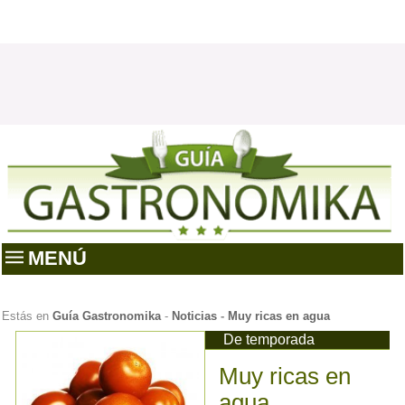
MENÚ
Estás en
Guía Gastronomika
-
Noticias
-
Muy ricas en agua
De temporada
Muy ricas en
agua