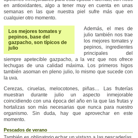
en antioxidantes, algo a tener muy en cuenta en unas
semanas en las que nuestra piel sufre más que en
cualquier otro momento.
Además, el mes de
Los mejores tomates y
julio también nos trae
pepinos, base del
los mejores tomates y
gazpacho, son típicos de
pepinos, ingredientes
julio
principales del
siempre apetecible gazpacho, a la vez que nos ofrece
lechugas de una calidad máxima. Los primeros higos
también asoman en pleno julio, lo mismo que sucede con
la uva.
Cerezas, ciruelas, melocotones, piñas… Las fruterías
muestran durante julio un aspecto inmejorable
coincidiendo con una época del año en la que las frutas y
hortalizas son más necesarias que nunca para nuestro
organismo. Sin duda, hay que aprovechar en este
momento.
Pescados de verano
También es obligatorio echar un vistazo a las pescaderías,