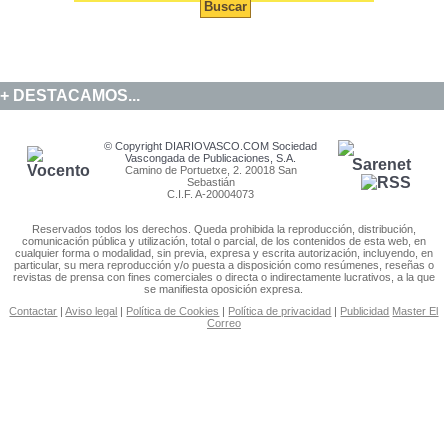
DESTACAMOS...
© Copyright DIARIOVASCO.COM Sociedad
Vascongada de Publicaciones, S.A.
Camino de Portuetxe, 2. 20018 San
Sebastián
C.I.F. A-20004073
Reservados todos los derechos. Queda prohibida la reproducción, distribución,
comunicación pública y utilización, total o parcial, de los contenidos de esta web, en
cualquier forma o modalidad, sin previa, expresa y escrita autorización, incluyendo, en
particular, su mera reproducción y/o puesta a disposición como resúmenes, reseñas o
revistas de prensa con fines comerciales o directa o indirectamente lucrativos, a la que
se manifiesta oposición expresa.
Contactar
|
Aviso legal
|
Política de Cookies
|
Política de privacidad
|
Publicidad
Master El
Correo