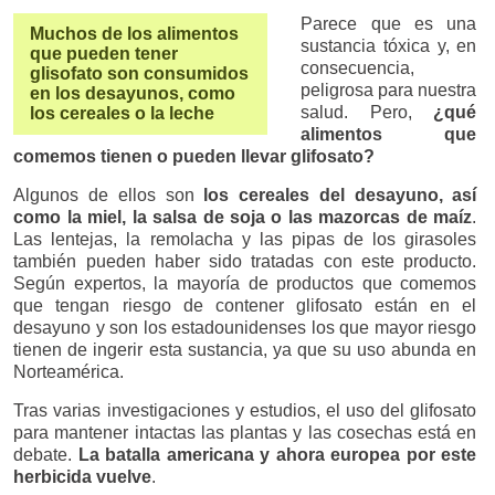
Parece que es una
Muchos de los alimentos
sustancia tóxica y, en
que pueden tener
consecuencia,
glisofato son consumidos
peligrosa para nuestra
en los desayunos, como
salud. Pero,
¿qué
los cereales o la leche
alimentos que
comemos tienen o pueden llevar glifosato?
Algunos de ellos son
los cereales del desayuno, así
como la miel, la salsa de soja o las mazorcas de maíz
.
Las lentejas, la remolacha y las pipas de los girasoles
también pueden haber sido tratadas con este producto.
Según expertos, la mayoría de productos que comemos
que tengan riesgo de contener glifosato están en el
desayuno y son los estadounidenses los que mayor riesgo
tienen de ingerir esta sustancia, ya que su uso abunda en
Norteamérica.
Tras varias investigaciones y estudios, el uso del glifosato
para mantener intactas las plantas y las cosechas está en
debate.
La batalla americana y ahora europea por este
herbicida vuelve
.