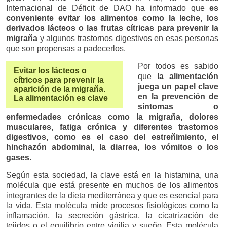
Internacional de Déficit de DAO ha informado que
es
conveniente evitar los alimentos como la leche, los
derivados lácteos o las frutas cítricas para prevenir la
migraña
y algunos trastornos digestivos en esas personas
que son propensas a padecerlos.
Por todos es sabido
Evitar los lácteos o
que
la alimentación
cítricos para prevenir la
juega un papel clave
aparición de la migraña.
en la prevención de
La alimentación es clave
síntomas o
enfermedades crónicas como la migraña, dolores
musculares, fatiga crónica y diferentes trastornos
digestivos, como es el caso del estreñimiento, el
hinchazón abdominal, la diarrea, los vómitos o los
gases
.
Según esta sociedad, la clave está en la histamina, una
molécula que está presente en muchos de los alimentos
integrantes de la dieta mediterránea y que es esencial para
la vida. Esta molécula mide procesos fisiológicos como la
inflamación, la secreción gástrica, la cicatrización de
tejidos o el equilibrio entre vigilia y sueño. Esta molécula