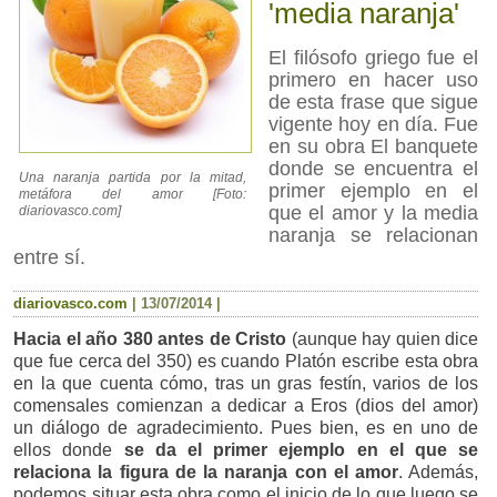
'media naranja'
El filósofo griego fue el
primero en hacer uso
de esta frase que sigue
vigente hoy en día. Fue
en su obra El banquete
donde se encuentra el
Una naranja partida por la mitad,
primer ejemplo en el
metáfora del amor [Foto:
que el amor y la media
diariovasco.com]
naranja se relacionan
entre sí.
diariovasco.com
|
13/07/2014
|
Hacia el año 380 antes de Cristo
(aunque hay quien dice
que fue cerca del 350) es cuando Platón escribe esta obra
en la que cuenta cómo, tras un gras festín, varios de los
comensales comienzan a dedicar a Eros (dios del amor)
un diálogo de agradecimiento. Pues bien, es en uno de
ellos donde
se da el primer ejemplo en el que se
relaciona la figura de la naranja con el amor
. Además,
podemos situar esta obra como el inicio de lo que luego se