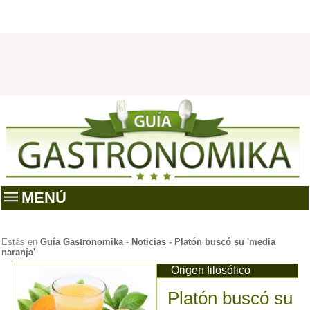
MENÚ
Estás en
Guía Gastronomika
-
Noticias
-
Platón buscó su 'media
naranja'
Origen filosófico
Platón buscó su