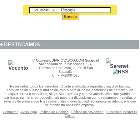
DESTACAMOS...
© Copyright DIARIOVASCO.COM Sociedad
Vascongada de Publicaciones, S.A.
Camino de Portuetxe, 2. 20018 San
Sebastián
C.I.F. A-20004073
Reservados todos los derechos. Queda prohibida la reproducción, distribución,
comunicación pública y utilización, total o parcial, de los contenidos de esta web, en
cualquier forma o modalidad, sin previa, expresa y escrita autorización, incluyendo, en
particular, su mera reproducción y/o puesta a disposición como resúmenes, reseñas o
revistas de prensa con fines comerciales o directa o indirectamente lucrativos, a la que
se manifiesta oposición expresa.
Contactar
|
Aviso legal
|
Política de Cookies
|
Política de privacidad
|
Publicidad
Master El
Correo