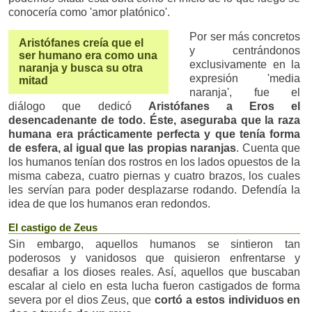
conocería como 'amor platónico'.
Por ser más concretos
Aristófanes creía que el
y centrándonos
ser humano era como una
exclusivamente en la
naranja y busca su otra
expresión 'media
mitad
naranja', fue el
diálogo que dedicó
Aristófanes a Eros el
desencadenante de todo. Éste, aseguraba que la raza
humana era prácticamente perfecta y que tenía forma
de esfera, al igual que las propias naranjas
. Cuenta que
los humanos tenían dos rostros en los lados opuestos de la
misma cabeza, cuatro piernas y cuatro brazos, los cuales
les servían para poder desplazarse rodando. Defendía la
idea de que los humanos eran redondos.
El castigo de Zeus
Sin embargo, aquellos humanos se sintieron tan
poderosos y vanidosos que quisieron enfrentarse y
desafiar a los dioses reales. Así, aquellos que buscaban
escalar al cielo en esta lucha fueron castigados de forma
severa por el dios Zeus, que
cortó a estos individuos en