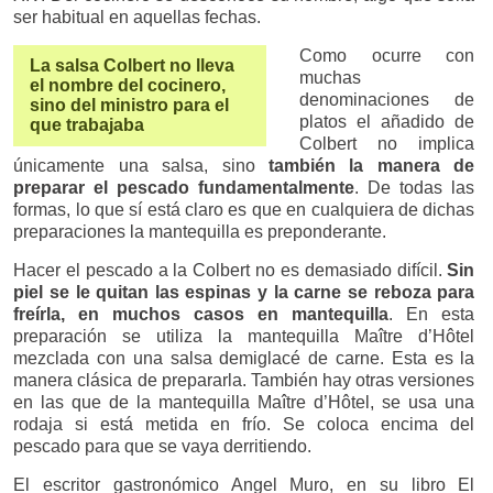
ser habitual en aquellas fechas.
Como ocurre con
La salsa Colbert no lleva
muchas
el nombre del cocinero,
denominaciones de
sino del ministro para el
platos el añadido de
que trabajaba
Colbert no implica
únicamente una salsa, sino
también la manera de
preparar el pescado fundamentalmente
. De todas las
formas, lo que sí está claro es que en cualquiera de dichas
preparaciones la mantequilla es preponderante.
Hacer el pescado a la Colbert no es demasiado difícil.
Sin
piel se le quitan las espinas y la carne se reboza para
freírla, en muchos casos en mantequilla
. En esta
preparación se utiliza la mantequilla Maître d’Hôtel
mezclada con una salsa demiglacé de carne. Esta es la
manera clásica de prepararla. También hay otras versiones
en las que de la mantequilla Maître d’Hôtel, se usa una
rodaja si está metida en frío. Se coloca encima del
pescado para que se vaya derritiendo.
El escritor gastronómico Angel Muro, en su libro El