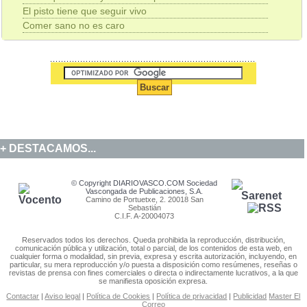
El pisto tiene que seguir vivo
Comer sano no es caro
DESTACAMOS...
© Copyright DIARIOVASCO.COM Sociedad
Vascongada de Publicaciones, S.A.
Camino de Portuetxe, 2. 20018 San
Sebastián
C.I.F. A-20004073
Reservados todos los derechos. Queda prohibida la reproducción, distribución,
comunicación pública y utilización, total o parcial, de los contenidos de esta web, en
cualquier forma o modalidad, sin previa, expresa y escrita autorización, incluyendo, en
particular, su mera reproducción y/o puesta a disposición como resúmenes, reseñas o
revistas de prensa con fines comerciales o directa o indirectamente lucrativos, a la que
se manifiesta oposición expresa.
Contactar
|
Aviso legal
|
Política de Cookies
|
Política de privacidad
|
Publicidad
Master El
Correo