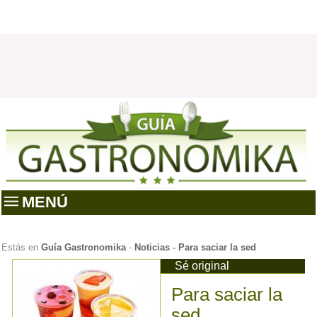
MENÚ
Estás en
Guía Gastronomika
-
Noticias
-
Para saciar la sed
Sé original
Para saciar la
sed