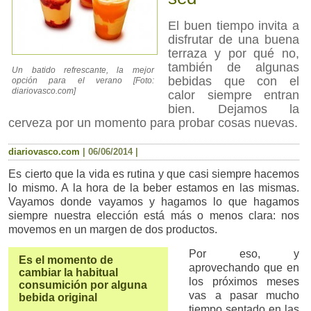
El buen tiempo invita a
disfrutar de una buena
terraza y por qué no,
también de algunas
Un batido refrescante, la mejor
bebidas que con el
opción para el verano [Foto:
diariovasco.com]
calor siempre entran
bien. Dejamos la
cerveza por un momento para probar cosas nuevas.
diariovasco.com
|
06/06/2014
|
Es cierto que la vida es rutina y que casi siempre hacemos
lo mismo. A la hora de la beber estamos en las mismas.
Vayamos donde vayamos y hagamos lo que hagamos
siempre nuestra elección está más o menos clara: nos
movemos en un margen de dos productos.
Por eso, y
Es el momento de
aprovechando que en
cambiar la habitual
los próximos meses
consumición por alguna
vas a pasar mucho
bebida original
tiempo sentado en las