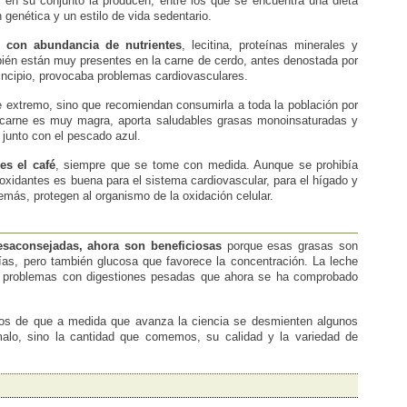
 en su conjunto la producen, entre los que se encuentra una dieta
 genética y un estilo de vida sedentario.
o, con abundancia de nutrientes
, lecitina, proteínas minerales y
bién están muy presentes en la carne de cerdo, antes denostada por
incipio, provocaba problemas cardiovasculares.
e extremo, sino que recomiendan consumirla a toda la población por
u carne es muy magra, aporta saludables grasas monoinsaturadas y
junto con el pescado azul.
es el café
, siempre que se tome con medida. Aunque se prohibía
oxidantes es buena para el sistema cardiovascular, para el hígado y
más, protegen al organismo de la oxidación celular.
esaconsejadas, ahora son beneficiosas
porque esas grasas son
rías, pero también glucosa que favorece la concentración. La leche
a problemas con digestiones pesadas que ahora se ha comprobado
plos de que a medida que avanza la ciencia se desmienten algunos
alo, sino la cantidad que comemos, su calidad y la variedad de