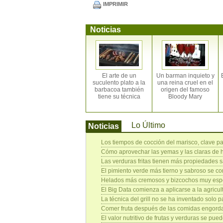
IMPRIMIR
Noticias
El arte de un
Un barman inquieto y
suculento plato a la
una reina cruel en el
barbacoa también
origen del famoso
tiene su técnica
Bloody Mary
Lo Último
Noticias
Los tiempos de cocción del marisco, clave p
Cómo aprovechar las yemas y las claras de
Las verduras fritas tienen más propiedades 
El pimiento verde más tierno y sabroso se co
Helados más cremosos y bizcochos muy espon
El Big Data comienza a aplicarse a la agricul
La técnica del grill no se ha inventado solo
Comer fruta después de las comidas engorda
El valor nutritivo de frutas y verduras se pu