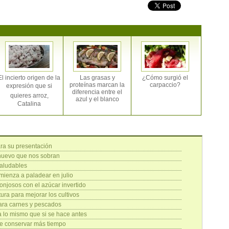
El incierto origen de la
Las grasas y
¿Cómo surgió el
proteínas marcan la
carpaccio?
expresión que si
diferencia entre el
quieres arroz,
azul y el blanco
Catalina
ara su presentación
 huevo que nos sobran
saludables
mienza a paladear en julio
josos con el azúcar invertido
tura para mejorar los cultivos
 para carnes y pescados
 lo mismo que si se hace antes
ede conservar más tiempo