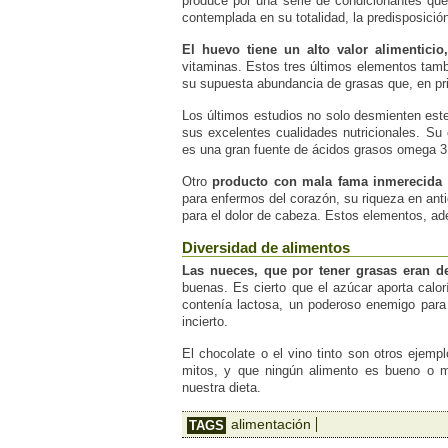
produce por una serie de condicionantes que
contemplada en su totalidad, la predisposición
El huevo tiene un alto valor alimentici
vitaminas. Estos tres últimos elementos tam
su supuesta abundancia de grasas que, en pr
Los últimos estudios no solo desmienten est
sus excelentes cualidades nutricionales. S
es una gran fuente de ácidos grasos omega 3 
Otro
producto con mala fama inmerecida 
para enfermos del corazón, su riqueza en anti
para el dolor de cabeza. Estos elementos, ade
Diversidad de alimentos
Las nueces, que por tener grasas eran d
buenas. Es cierto que el azúcar aporta calo
contenía lactosa, un poderoso enemigo par
incierto.
El chocolate o el vino tinto son otros ejem
mitos, y que ningún alimento es bueno o m
nuestra dieta.
alimentación
TAGS