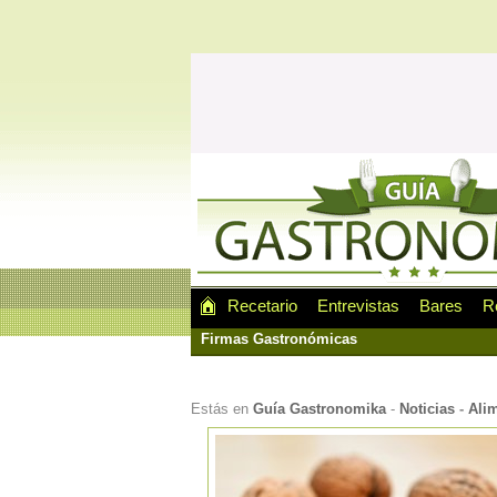
Recetario
Entrevistas
Bares
R
Firmas Gastronómicas
Estás en
Guía Gastronomika
-
Noticias
-
Alim