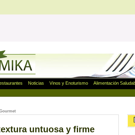
estaurantes
Noticias
Vinos y Enoturismo
Alimentación Saluda
 Gourmet
textura untuosa y firme