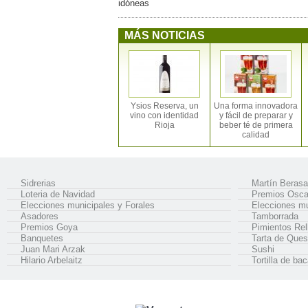
idóneas
MÁS NOTICIAS
Ysios Reserva, un
Una forma innovadora
vino con identidad
y fácil de preparar y
Rioja
beber té de primera
calidad
Sidrerias
Martín Berasa
Loteria de Navidad
Premios Osca
Elecciones municipales y Forales
Elecciones mu
Asadores
Tamborrada
Premios Goya
Pimientos Rel
Banquetes
Tarta de Que
Juan Mari Arzak
Sushi
Hilario Arbelaitz
Tortilla de ba