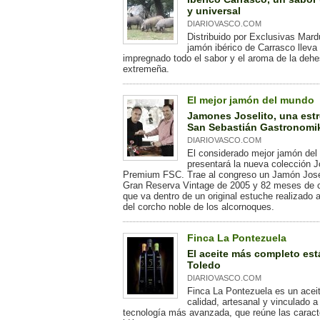
y universal
DIARIOVASCO.COM
Distribuido por Exclusivas Mardu
jamón ibérico de Carrasco lleva
impregnado todo el sabor y el aroma de la deh
extremeña.
El mejor jamón del mundo
Jamones Joselito, una estr
San Sebastián Gastronomi
DIARIOVASCO.COM
El considerado mejor jamón de
presentará la nueva colección J
Premium FSC. Trae al congreso un Jamón Jose
Gran Reserva Vintage de 2005 y 82 meses de c
que va dentro de un original estuche realizado a
del corcho noble de los alcornoques.
Finca La Pontezuela
El aceite más completo est
Toledo
DIARIOVASCO.COM
Finca La Pontezuela es un acei
calidad, artesanal y vinculado a 
tecnología más avanzada, que reúne las caract