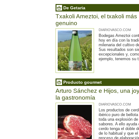
De Getaria
Txakoli Ameztoi, el txakoli más
genuino
DIARIOVASCO.COM
Bodegas Ameztoi cont
hoy en día con la trad
milenaria del cultivo de
Sus resultados son s
excepcionales y, com
ejemplo, tenemos su t
Producto gourmet
Arturo Sánchez e Hijos, una jo
la gastronomía
DIARIOVASCO.COM
Los productos de cer
ibérico puro de bellota
toda una explosión de
sabores. A ello ayuda 
cerdo tenga el doble 
de lo habitual y que el
proceso de elaboració