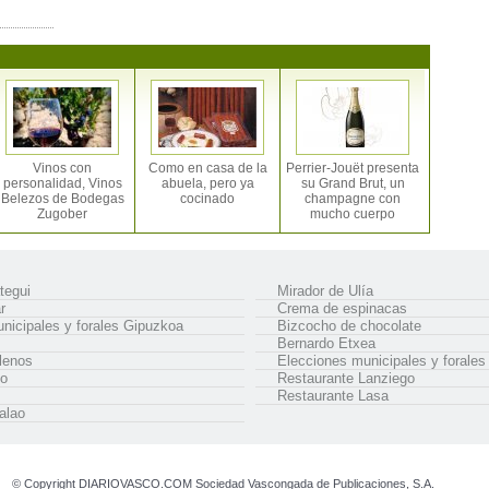
Vinos con
Como en casa de la
Perrier-Jouët presenta
personalidad, Vinos
abuela, pero ya
su Grand Brut, un
Belezos de Bodegas
cocinado
champagne con
Zugober
mucho cuerpo
tegui
Mirador de Ulía
r
Crema de espinacas
nicipales y forales Gipuzkoa
Bizcocho de chocolate
Bernardo Etxea
lenos
Elecciones municipales y forale
so
Restaurante Lanziego
Restaurante Lasa
calao
© Copyright DIARIOVASCO.COM Sociedad Vascongada de Publicaciones, S.A.