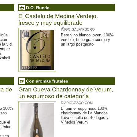
D.O. Rueda
El Castelo de Medina Verdejo,
fresco y muy equilibrado
IÑIGO GALPARSORO
inúa
Este vino blanco joven, 100%
ición
verdejo, tiene gran cuerpo y
 la vid.
un largo postgusto
iempre
o
xakoli
Con aromas frutales
ya de
Gran Cueva Chardonnay de Verum,
un espumoso de categoría
DIARIOVASCO.COM
do 100%
El primer espumoso 100%
 son
chardonnay de La Mancha
lleva el sello de Bodegas y
que el
Viñedos Verum
de edad
n sea