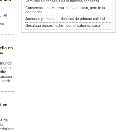
Verduras en conserva de la máxima confianza
Conservas Lino Moreno: como en casa, pero te lo
dan hecho
, el
Jamones y embutidos ibéricos de primera calidad
esa
Gesalaga precocinados, todo el sabor de casa
ella en
ka
l mundo
oselito
lito
uración,
 partir
á en
te de
la
erísticas