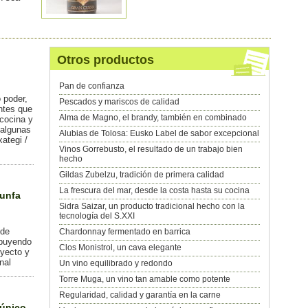
Otros productos
n
Pan de confianza
 poder,
Pescados y mariscos de calidad
antes que
Alma de Magno, el brandy, también en combinado
 cocina y
 algunas
Alubias de Tolosa: Eusko Label de sabor excepcional
ategi /
Vinos Gorrebusto, el resultado de un trabajo bien
hecho
Gildas Zubelzu, tradición de primera calidad
La frescura del mar, desde la costa hasta su cocina
iunfa
Sidra Saizar, un producto tradicional hecho con la
tecnología del S.XXI
 de
Chardonnay fermentado en barrica
ibuyendo
Clos Monistrol, un cava elegante
oyecto y
nal
Un vino equilibrado y redondo
Torre Muga, un vino tan amable como potente
Regularidad, calidad y garantía en la carne
 único