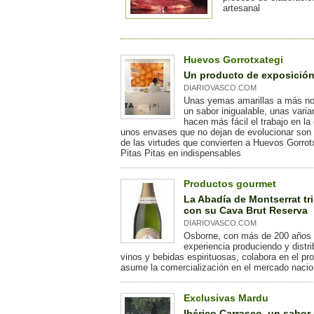
artesanal
Huevos Gorrotxategi
Un producto de exposició
DIARIOVASCO.COM
Unas yemas amarillas a más no
un sabor inigualable, unas vari
hacen más fácil el trabajo en la
unos envases que no dejan de evolucionar son
de las virtudes que convierten a Huevos Gorrotx
Pitas Pitas en indispensables
Productos gourmet
La Abadía de Montserrat tr
con su Cava Brut Reserva
DIARIOVASCO.COM
Osborne, con más de 200 años
experiencia produciendo y distr
vinos y bebidas espirituosas, colabora en el pr
asume la comercialización en el mercado nacio
Exclusivas Mardu
Ibérico Carrasco, un sabor