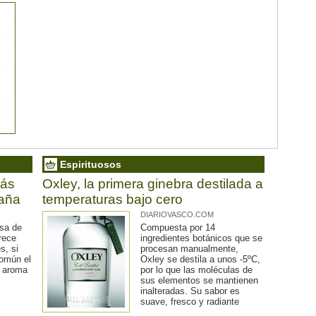
Espirituosos
más
Oxley, la primera ginebra destilada a
paña
temperaturas bajo cero
DIARIOVASCO.COM
asa de
Compuesta por 14
rece
ingredientes botánicos que se
s, si
procesan manualmente,
común el
Oxley se destila a unos -5ºC,
u aroma
por lo que las moléculas de
sus elementos se mantienen
inalteradas. Su sabor es
suave, fresco y radiante