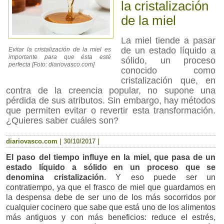
la cristalización
de la miel
La miel tiende a pasar
de un estado líquido a
Evitar la cristalización de la miel es
importante para que ésta esté
sólido, un proceso
perfecta [Foto: diariovasco.com]
conocido como
cristalización que, en
contra de la creencia popular, no supone una
pérdida de sus atributos. Sin embargo, hay métodos
que permiten evitar o revertir esta transformación.
¿Quieres saber cuáles son?
diariovasco.com
|
30/10/2017
|
El paso del tiempo influye en la miel, que pasa de un
estado líquido a sólido en un proceso que se
denomina cristalización
. Y eso puede ser un
contratiempo, ya que el frasco de miel que guardamos en
la despensa debe de ser uno de los más socorridos por
cualquier cocinero que sabe que está uno de los alimentos
más antiguos y con más beneficios: reduce el estrés,