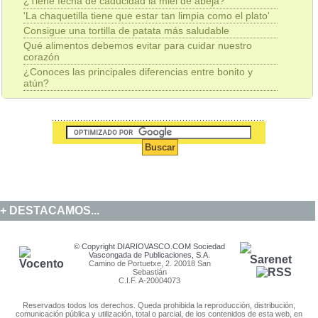
¿Tiene fecha de caducidad la miel de abeja?
'La chaquetilla tiene que estar tan limpia como el plato'
Consigue una tortilla de patata más saludable
Qué alimentos debemos evitar para cuidar nuestro
corazón
¿Conoces las principales diferencias entre bonito y
atún?
DESTACAMOS...
© Copyright DIARIOVASCO.COM Sociedad
Vascongada de Publicaciones, S.A.
Camino de Portuetxe, 2. 20018 San
Sebastián
C.I.F. A-20004073
Reservados todos los derechos. Queda prohibida la reproducción, distribución,
comunicación pública y utilización, total o parcial, de los contenidos de esta web, en