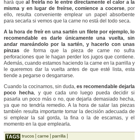
hará que
al freírla no le entre directamente el calor a la
misma y en lugar de freírse, comience a cocerse
, por
ello, resulta conveniente emplear un papel absorbente
para secarla si vemos que la carne no está del todo seca.
A la hora de freír en una sartén un filete por ejemplo, lo
recomendable es darle únicamente una vuelta, sin
andar mareándolo por la sartén, y hacerlo con unas
pinzas
de forma que la pieza de carne no sufra
perforaciones que le hagan perder los jugos que contiene.
Además, cuando estamos haciendo la carne en la parrilla y
le queremos dar la vuelta antes de que esté lista, esta
tiende a pegarse o desgarrarse.
Cuando la cocinamos, sin duda,
es recomendable dejarla
poco hecha
, y que cada uno luego pueda decidir si
pasarla un poco más o no, que dejarla demasiado hecha,
ya que no tendría remedio. A la hora de salar las piezas
también resulta importante tomar la decisión adecuada de
si emplear la sal gorda, la fina o la de escamas, y el
momento en la que emplearla.
trucos
carne
parrilla
TAGS