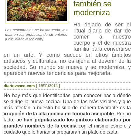
también se
moderniza
Ha dejado de ser el
ritual diario de dar de
Los restaurantes se basan cada vez
más en los productos de su entorno
comer a nuestro
[Foto: diariovasco.com]
cuerpo y el de nuestra
familia para convertirse
en un arte. Y como sucede en otros ámbitos
artísticos y culturales, no es ajena al devenir de la
sociedad. Su mundo se mueve y se moderniza, y
aparecen nuevas tendencias para mejorarla.
diariovasco.com
|
19/11/2014
|
No hay más que identificarlas para conocer hacia dónde
se dirige la nueva cocina. Una de las más visibles y que
más afectan a nuestro bolsillo de manera favorable es la
irrupción de la alta cocina en formato asequible
. Por un
lado,
se han popularizado los pintxos elaborados por
grandes nombres de la cocina
con el mismo esmero y
cuidado que lo harían si prepararan un plato de carta.