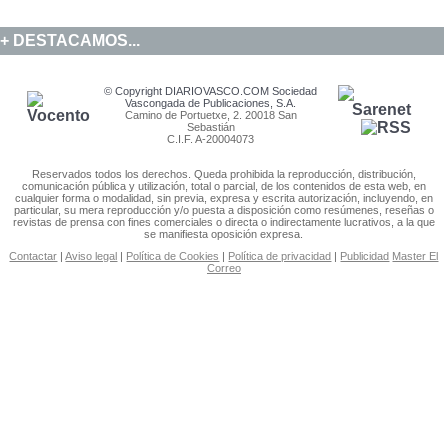
DESTACAMOS...
© Copyright DIARIOVASCO.COM Sociedad
Vascongada de Publicaciones, S.A.
Camino de Portuetxe, 2. 20018 San
Sebastián
C.I.F. A-20004073
Reservados todos los derechos. Queda prohibida la reproducción, distribución,
comunicación pública y utilización, total o parcial, de los contenidos de esta web, en
cualquier forma o modalidad, sin previa, expresa y escrita autorización, incluyendo, en
particular, su mera reproducción y/o puesta a disposición como resúmenes, reseñas o
revistas de prensa con fines comerciales o directa o indirectamente lucrativos, a la que
se manifiesta oposición expresa.
Contactar
|
Aviso legal
|
Política de Cookies
|
Política de privacidad
|
Publicidad
Master El
Correo