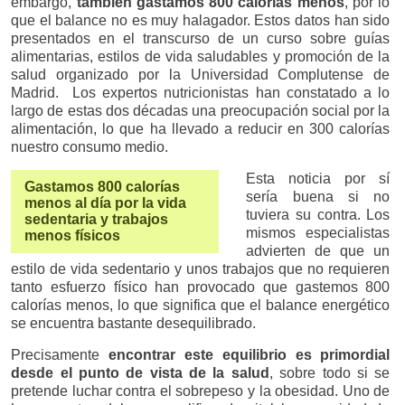
embargo,
también gastamos 800 calorías menos
, por lo
que el balance no es muy halagador. Estos datos han sido
presentados en el transcurso de un curso sobre guías
alimentarias, estilos de vida saludables y promoción de la
salud organizado por la Universidad Complutense de
Madrid. Los expertos nutricionistas han constatado a lo
largo de estas dos décadas una preocupación social por la
alimentación, lo que ha llevado a reducir en 300 calorías
nuestro consumo medio.
Esta noticia por sí
Gastamos 800 calorías
sería buena si no
menos al día por la vida
tuviera su contra. Los
sedentaria y trabajos
mismos especialistas
menos físicos
advierten de que un
estilo de vida sedentario y unos trabajos que no requieren
tanto esfuerzo físico han provocado que gastemos 800
calorías menos, lo que significa que el balance energético
se encuentra bastante desequilibrado.
Precisamente
encontrar este equilibrio es primordial
desde el punto de vista de la salud
, sobre todo si se
pretende luchar contra el sobrepeso y la obesidad. Uno de